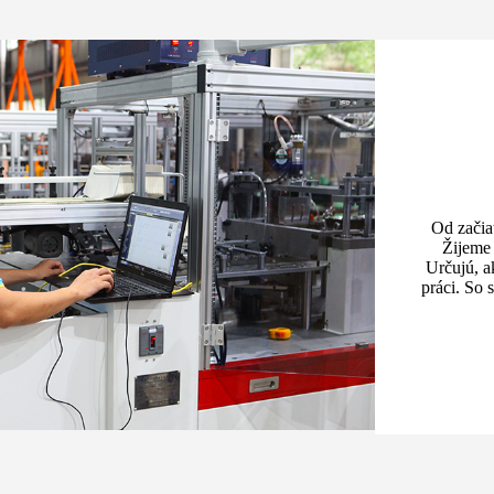
Od začiat
Žijeme 
Určujú, a
práci. So 