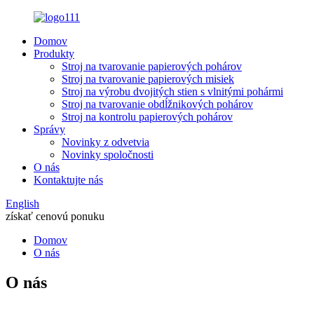
Domov
Produkty
Stroj na tvarovanie papierových pohárov
Stroj na tvarovanie papierových misiek
Stroj na výrobu dvojitých stien s vlnitými pohármi
Stroj na tvarovanie obdĺžnikových pohárov
Stroj na kontrolu papierových pohárov
Správy
Novinky z odvetvia
Novinky spoločnosti
O nás
Kontaktujte nás
English
získať cenovú ponuku
Domov
O nás
O nás