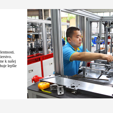
lentnosti.
ierstvo.
me k našej
huje lepšie