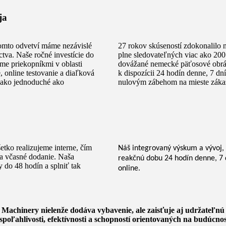
ja
tomto odvetví máme nezávislé
27 rokov skúseností zdokonalilo 
tva. Naše ročné investície do
plne sledovateľných viac ako 200
me priekopníkmi v oblasti
dovážané nemecké päťosové obrába
, online testovanie a diaľková
k dispozícii 24 hodín denne, 7 dn
nako jednoduché ako
nulovým zábehom na mieste záka
etko realizujeme interne, čím
Náš integrovaný výskum a vývoj, 
a včasné dodanie. Naša
reakčnú dobu 24 hodín denne, 7 d
 do 48 hodín a splniť tak
online.
achinery nielenže dodáva vybavenie, ale zaisťuje aj udržateľn
oľahlivosti, efektívnosti a schopností orientovaných na budúcnosť