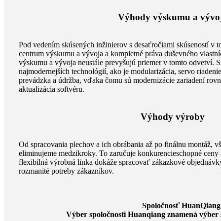
Výhody výskumu a vývo
Pod vedením skúsených inžinierov s desaťročiami skúseností v 
centrum výskumu a vývoja a kompletné práva duševného vlastníc
výskumu a vývoja neustále prevyšujú priemer v tomto odvetví. S
najmodernejších technológií, ako je modularizácia, servo riadenie
prevádzka a údržba, vďaka čomu sú modernizácie zariadení rov
aktualizácia softvéru.
Výhody výroby
Od spracovania plechov a ich obrábania až po finálnu montáž, vš
eliminujeme medzikroky. To zaručuje konkurencieschopné ceny 
flexibilná výrobná linka dokáže spracovať zákazkové objednávky
rozmanité potreby zákazníkov.
Spoločnosť HuanQiang M
Výber spoločnosti Huanqiang znamená výber sp