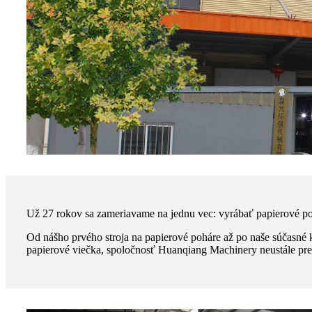
Už 27 rokov sa zameriavame na jednu vec: vyrábať papierové pohár
Od nášho prvého stroja na papierové poháre až po naše súčasné 
papierové viečka, spoločnosť Huanqiang Machinery neustále pres