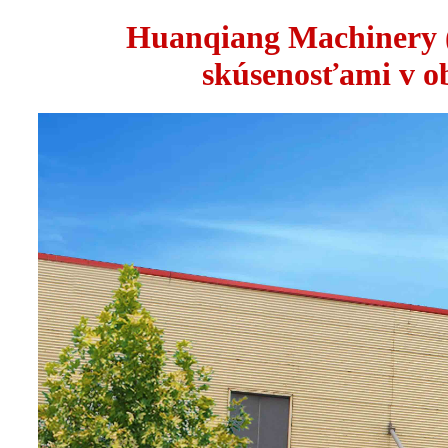
Huanqiang Machinery (
skúsenosťami v ob